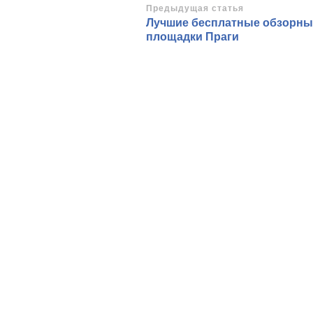
Навигация
Предыдущая статья
Лучшие бесплатные обзорны
по
площадки Праги
записям