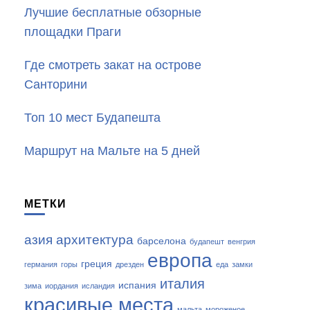
Лучшие бесплатные обзорные
площадки Праги
Где смотреть закат на острове
Санторини
Топ 10 мест Будапешта
Маршрут на Мальте на 5 дней
МЕТКИ
азия
архитектура
барселона
будапешт
венгрия
европа
греция
германия
горы
дрезден
еда
замки
италия
испания
зима
иордания
исландия
красивые места
мальта
мороженое