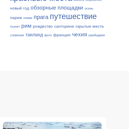
обзорные площадки
новый год
осень
путешествие
прага
париж
пляжи
рим
рождество
санторини
скрытые места
пхукет
чехия
таиланд
франция
словения
фото
швейцария