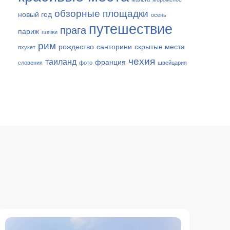
обзорные площадки
новый год
осень
путешествие
прага
париж
пляжи
рим
рождество
санторини
скрытые места
пхукет
чехия
таиланд
франция
словения
фото
швейцария