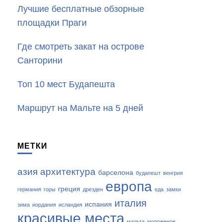
Лучшие бесплатные обзорные
площадки Праги
Где смотреть закат на острове
Санторини
Топ 10 мест Будапешта
Маршрут на Мальте на 5 дней
МЕТКИ
азия
архитектура
барселона
будапешт
венгрия
европа
греция
германия
горы
дрезден
еда
замки
италия
испания
зима
иордания
исландия
красивые места
мальта
мороженое