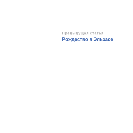
Навигация
Предыдущая статья
Рождество в Эльзасе
по
записям