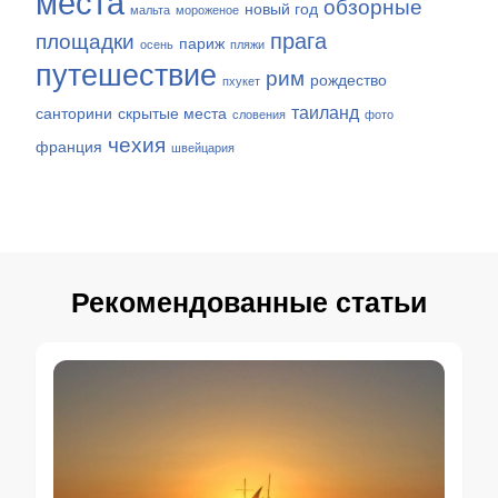
места
обзорные
новый год
мальта
мороженое
прага
площадки
париж
осень
пляжи
путешествие
рим
рождество
пхукет
таиланд
санторини
скрытые места
словения
фото
чехия
франция
швейцария
Рекомендованные статьи