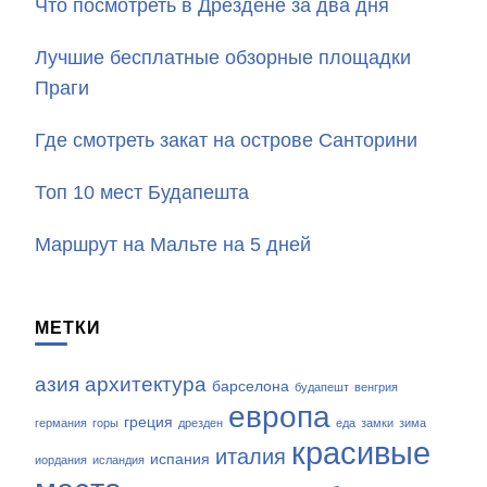
Что посмотреть в Дрездене за два дня
Лучшие бесплатные обзорные площадки
Праги
Где смотреть закат на острове Санторини
Топ 10 мест Будапешта
Маршрут на Мальте на 5 дней
МЕТКИ
азия
архитектура
барселона
будапешт
венгрия
европа
греция
германия
горы
дрезден
еда
замки
зима
красивые
италия
испания
иордания
исландия