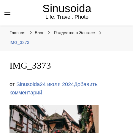
Sinusoida
Life. Travel. Photo
Главная
Блог
Рождество в Эльзасе
IMG_3373
IMG_3373
от
Sinusoida
24 июля 2024
Добавить
к
комментарий
записи
IMG_3373