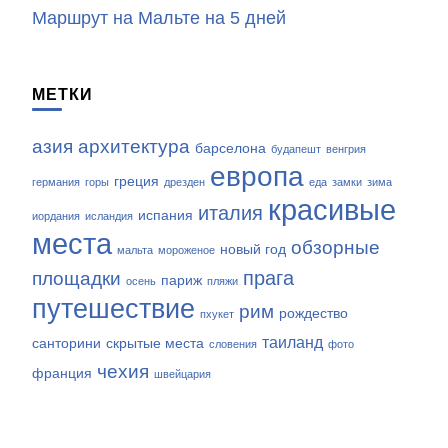
Маршрут на Мальте на 5 дней
МЕТКИ
азия
архитектура
барселона
будапешт
венгрия
европа
греция
германия
горы
дрезден
еда
замки
зима
красивые
италия
испания
иордания
исландия
места
обзорные
новый год
мальта
мороженое
прага
площадки
париж
осень
пляжи
путешествие
рим
рождество
пхукет
таиланд
санторини
скрытые места
словения
фото
чехия
франция
швейцария