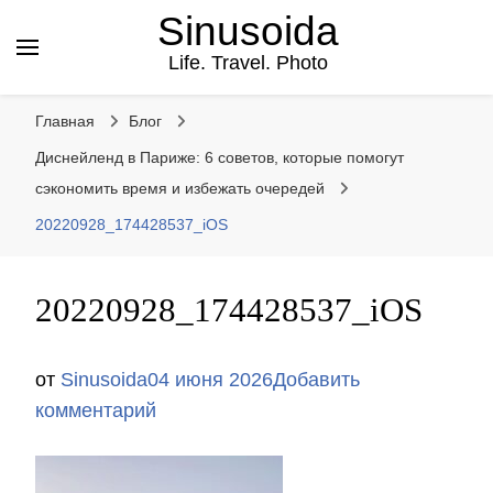
Sinusoida
Life. Travel. Photo
Главная
Блог
Диснейленд в Париже: 6 советов, которые помогут
сэкономить время и избежать очередей
20220928_174428537_iOS
20220928_174428537_iOS
от
Sinusoida
04 июня 2026
Добавить
к
комментарий
записи
20220928_174428537_iOS