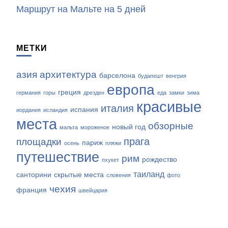
Маршрут на Мальте на 5 дней
МЕТКИ
азия
архитектура
барселона
будапешт
венгрия
европа
греция
германия
горы
дрезден
еда
замки
зима
красивые
италия
испания
иордания
исландия
места
обзорные
новый год
мальта
мороженое
прага
площадки
париж
осень
пляжи
путешествие
рим
рождество
пхукет
таиланд
санторини
скрытые места
словения
фото
чехия
франция
швейцария