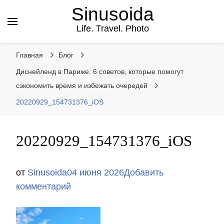
Sinusoida
Life. Travel. Photo
Главная
Блог
Диснейленд в Париже: 6 советов, которые помогут
сэкономить время и избежать очередей
20220929_154731376_iOS
20220929_154731376_iOS
от
Sinusoida
04 июня 2026
Добавить
к
комментарий
записи
20220929_154731376_iOS