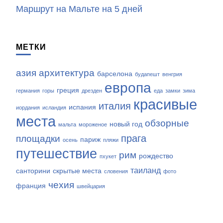
Маршрут на Мальте на 5 дней
МЕТКИ
азия
архитектура
барселона
будапешт
венгрия
европа
греция
германия
горы
дрезден
еда
замки
зима
красивые
италия
испания
иордания
исландия
места
обзорные
новый год
мальта
мороженое
прага
площадки
париж
осень
пляжи
путешествие
рим
рождество
пхукет
таиланд
санторини
скрытые места
словения
фото
чехия
франция
швейцария