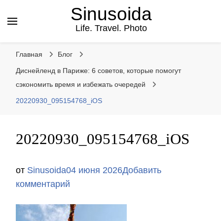
Sinusoida
Life. Travel. Photo
Главная
Блог
Диснейленд в Париже: 6 советов, которые помогут
сэкономить время и избежать очередей
20220930_095154768_iOS
20220930_095154768_iOS
от
Sinusoida
04 июня 2026
Добавить
к
комментарий
записи
20220930_095154768_iOS