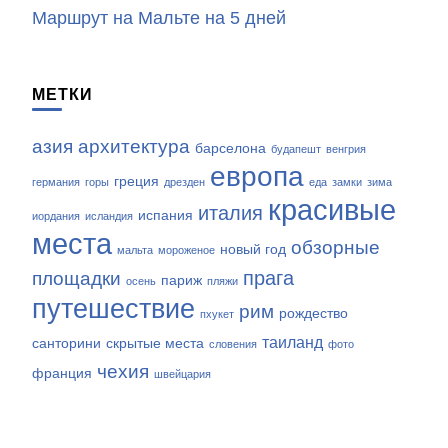
Маршрут на Мальте на 5 дней
МЕТКИ
азия
архитектура
барселона
будапешт
венгрия
европа
греция
германия
горы
дрезден
еда
замки
зима
красивые
италия
испания
иордания
исландия
места
обзорные
новый год
мальта
мороженое
прага
площадки
париж
осень
пляжи
путешествие
рим
рождество
пхукет
таиланд
санторини
скрытые места
словения
фото
чехия
франция
швейцария