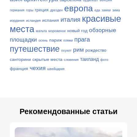
будапешт
венгрия
европа
греция
германия
горы
дрезден
еда
замки
зима
красивые
италия
испания
иордания
исландия
места
обзорные
новый год
мальта
мороженое
прага
площадки
париж
осень
пляжи
путешествие
рим
рождество
пхукет
таиланд
санторини
скрытые места
словения
фото
чехия
франция
швейцария
Рекомендованные статьи