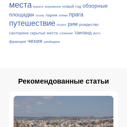
места
обзорные
новый год
мальта
мороженое
прага
площадки
париж
осень
пляжи
путешествие
рим
рождество
пхукет
таиланд
санторини
скрытые места
словения
фото
чехия
франция
швейцария
Рекомендованные статьи