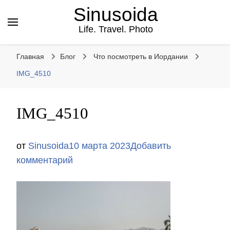
Sinusoida
Life. Travel. Photo
Главная
Блог
Что посмотреть в Иордании
IMG_4510
IMG_4510
от
Sinusoida
10 марта 2023
Добавить
к
комментарий
записи
IMG_4510