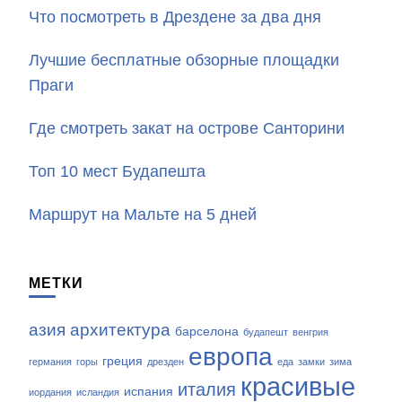
Что посмотреть в Дрездене за два дня
Лучшие бесплатные обзорные площадки
Праги
Где смотреть закат на острове Санторини
Топ 10 мест Будапешта
Маршрут на Мальте на 5 дней
МЕТКИ
азия
архитектура
барселона
будапешт
венгрия
европа
греция
германия
горы
дрезден
еда
замки
зима
красивые
италия
испания
иордания
исландия