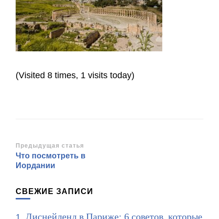
(Visited 8 times, 1 visits today)
Навигация
Предыдущая статья
Что посмотреть в
по
Иордании
записям
СВЕЖИЕ ЗАПИСИ
Диснейленд в Париже: 6 советов, которые