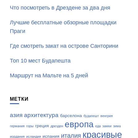
Что посмотреть в Дрездене за два дня
Лучшие бесплатные обзорные площадки
Праги
Где смотреть закат на острове Санторини
Топ 10 мест Будапешта
Маршрут на Мальте на 5 дней
МЕТКИ
азия
архитектура
барселона
будапешт
венгрия
европа
греция
германия
горы
дрезден
еда
замки
зима
красивые
италия
испания
иордания
исландия