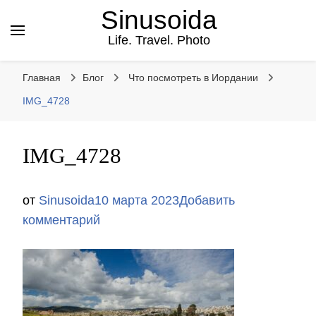
Sinusoida
Life. Travel. Photo
Главная
Блог
Что посмотреть в Иордании
IMG_4728
IMG_4728
от
Sinusoida
10 марта 2023
Добавить
к
комментарий
записи
IMG_4728