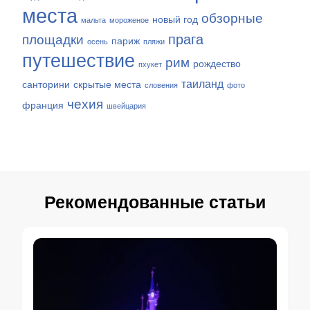
места
обзорные
новый год
мальта
мороженое
прага
площадки
париж
осень
пляжи
путешествие
рим
рождество
пхукет
таиланд
санторини
скрытые места
словения
фото
чехия
франция
швейцария
Рекомендованные статьи