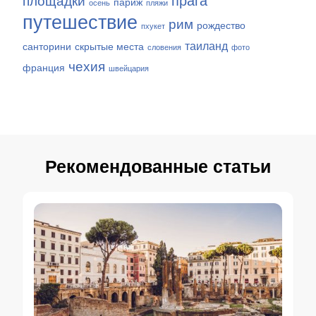
прага
площадки
париж
осень
пляжи
путешествие
рим
рождество
пхукет
таиланд
санторини
скрытые места
словения
фото
чехия
франция
швейцария
Рекомендованные статьи