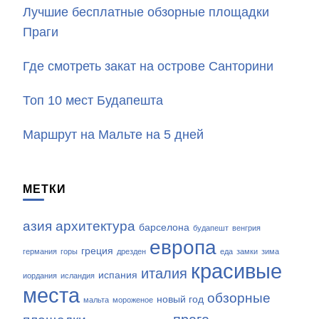
Лучшие бесплатные обзорные площадки
Праги
Где смотреть закат на острове Санторини
Топ 10 мест Будапешта
Маршрут на Мальте на 5 дней
МЕТКИ
азия
архитектура
барселона
будапешт
венгрия
европа
греция
германия
горы
дрезден
еда
замки
зима
красивые
италия
испания
иордания
исландия
места
обзорные
новый год
мальта
мороженое