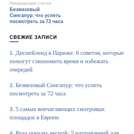
Навигация
Предыдущая статья
Безвизовый
по
Сингапур: что успеть
записям
посмотреть за 72 часа
СВЕЖИЕ ЗАПИСИ
Диснейленд в Париже: 6 советов, которые
помогут сэкономить время и избежать
очередей
Безвизовый Сингапур: что успеть
посмотреть за 72 часа
5 самых впечатляющих смотровых
площадок в Европе
Куда поехать весной: 5 направлений для