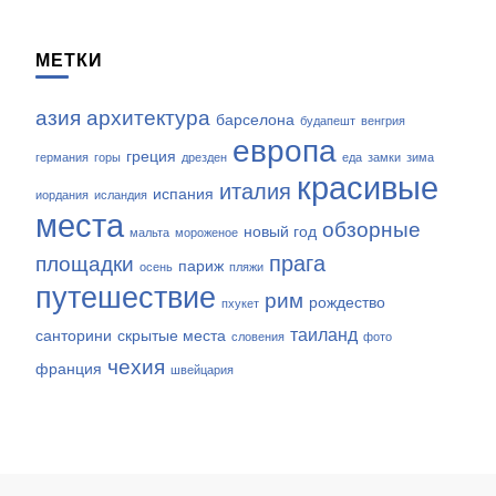
МЕТКИ
азия
архитектура
барселона
будапешт
венгрия
европа
греция
германия
горы
дрезден
еда
замки
зима
красивые
италия
испания
иордания
исландия
места
обзорные
новый год
мальта
мороженое
прага
площадки
париж
осень
пляжи
путешествие
рим
рождество
пхукет
таиланд
санторини
скрытые места
словения
фото
чехия
франция
швейцария