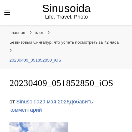
Sinusoida
Life. Travel. Photo
Главная
Блог
Безвизовый Сингапур: что успеть посмотреть за 72 часа
20230409_051852850_iOS
20230409_051852850_iOS
от
Sinusoida
29 мая 2026
Добавить
к
комментарий
записи
20230409_051852850_iOS