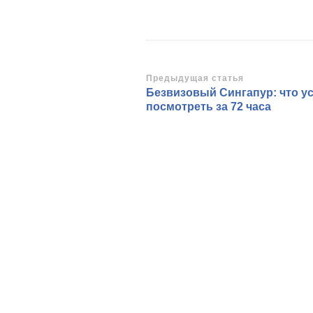
Навигация
Предыдущая статья
Безвизовый Сингапур: что у
по
посмотреть за 72 часа
записям