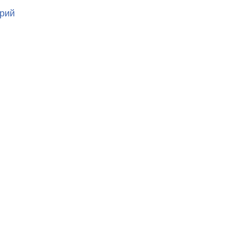
к
рий
записи
20230410_091948679_iOS