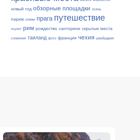
обзорные площадки
новый год
осень
путешествие
прага
париж
пляжи
рим
рождество
санторини
скрытые места
пхукет
чехия
таиланд
франция
словения
фото
швейцария