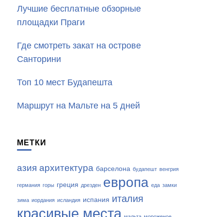
Лучшие бесплатные обзорные
площадки Праги
Где смотреть закат на острове
Санторини
Топ 10 мест Будапешта
Маршрут на Мальте на 5 дней
МЕТКИ
азия
архитектура
барселона
будапешт
венгрия
европа
греция
германия
горы
дрезден
еда
замки
италия
испания
зима
иордания
исландия
красивые места
мальта
мороженое