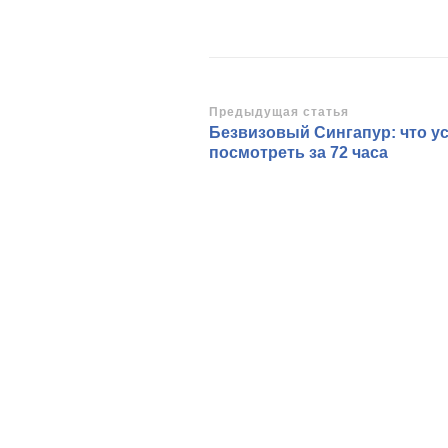
Навигация
Предыдущая статья
Безвизовый Сингапур: что у
по
посмотреть за 72 часа
записям