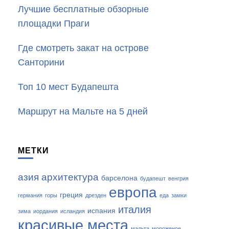
Лучшие бесплатные обзорные
площадки Праги
Где смотреть закат на острове
Санторини
Топ 10 мест Будапешта
Маршрут на Мальте на 5 дней
МЕТКИ
азия
архитектура
барселона
будапешт
венгрия
европа
греция
германия
горы
дрезден
еда
замки
италия
испания
зима
иордания
исландия
красивые места
мальта
мороженое