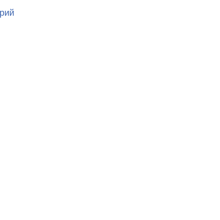
к
рий
записи
20230413_053748527_iOS
1