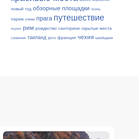
обзорные площадки
новый год
осень
путешествие
прага
париж
пляжи
рим
рождество
санторини
скрытые места
пхукет
чехия
таиланд
франция
словения
фото
швейцария