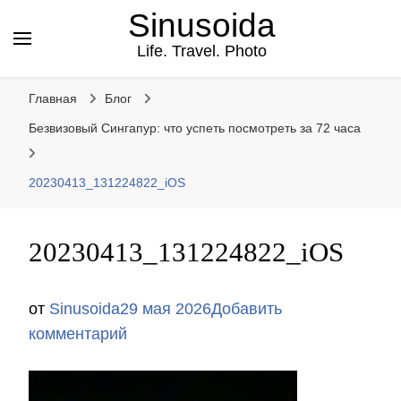
Sinusoida
Life. Travel. Photo
Главная
Блог
Безвизовый Сингапур: что успеть посмотреть за 72 часа
20230413_131224822_iOS
20230413_131224822_iOS
от
Sinusoida
29 мая 2026
Добавить
к
комментарий
записи
20230413_131224822_iOS