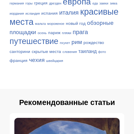
европа
греция
германия
горы
дрезден
еда
замки
зима
красивые
италия
испания
иордания
исландия
места
обзорные
новый год
мальта
мороженое
прага
площадки
париж
осень
пляжи
путешествие
рим
рождество
пхукет
таиланд
санторини
скрытые места
словения
фото
чехия
франция
швейцария
Рекомендованные статьи