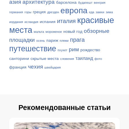
азия
архитектура
барселона
будапешт
венгрия
европа
греция
германия
горы
дрезден
еда
замки
зима
красивые
италия
испания
иордания
исландия
места
обзорные
новый год
мальта
мороженое
прага
площадки
париж
осень
пляжи
путешествие
рим
рождество
пхукет
таиланд
санторини
скрытые места
словения
фото
чехия
франция
швейцария
Рекомендованные статьи