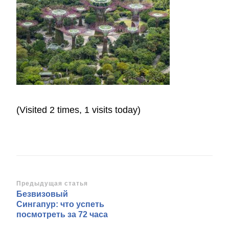
(Visited 2 times, 1 visits today)
Навигация
Предыдущая статья
Безвизовый
по
Сингапур: что успеть
записям
посмотреть за 72 часа