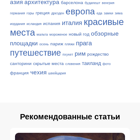
азия
архитектура
барселона
будапешт
венгрия
европа
греция
германия
горы
дрезден
еда
замки
зима
красивые
италия
испания
иордания
исландия
места
обзорные
новый год
мальта
мороженое
прага
площадки
париж
осень
пляжи
путешествие
рим
рождество
пхукет
таиланд
санторини
скрытые места
словения
фото
чехия
франция
швейцария
Рекомендованные статьи