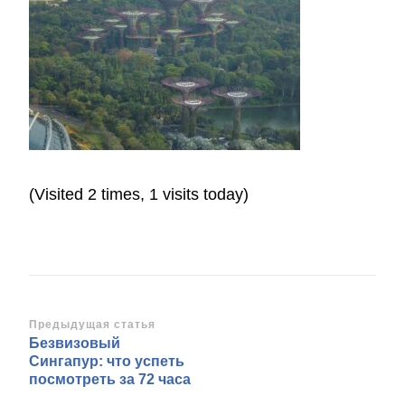
(Visited 2 times, 1 visits today)
Навигация
Предыдущая статья
Безвизовый
по
Сингапур: что успеть
записям
посмотреть за 72 часа