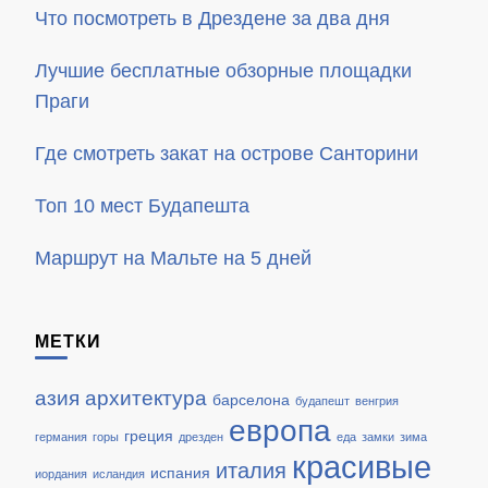
Что посмотреть в Дрездене за два дня
Лучшие бесплатные обзорные площадки
Праги
Где смотреть закат на острове Санторини
Топ 10 мест Будапешта
Маршрут на Мальте на 5 дней
МЕТКИ
азия
архитектура
барселона
будапешт
венгрия
европа
греция
германия
горы
дрезден
еда
замки
зима
красивые
италия
испания
иордания
исландия