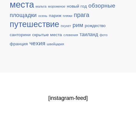
места
обзорные
новый год
мальта
мороженое
прага
площадки
париж
осень
пляжи
путешествие
рим
рождество
пхукет
таиланд
санторини
скрытые места
словения
фото
чехия
франция
швейцария
[instagram-feed]