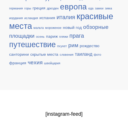
европа
греция
германия
горы
дрезден
еда
замки
зима
красивые
италия
испания
иордания
исландия
места
обзорные
новый год
мальта
мороженое
прага
площадки
париж
осень
пляжи
путешествие
рим
рождество
пхукет
таиланд
санторини
скрытые места
словения
фото
чехия
франция
швейцария
[instagram-feed]