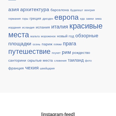
азия
архитектура
барселона
будапешт
венгрия
европа
греция
германия
горы
дрезден
еда
замки
зима
красивые
италия
испания
иордания
исландия
места
обзорные
новый год
мальта
мороженое
прага
площадки
париж
осень
пляжи
путешествие
рим
рождество
пхукет
таиланд
санторини
скрытые места
словения
фото
чехия
франция
швейцария
[instagram-feed]