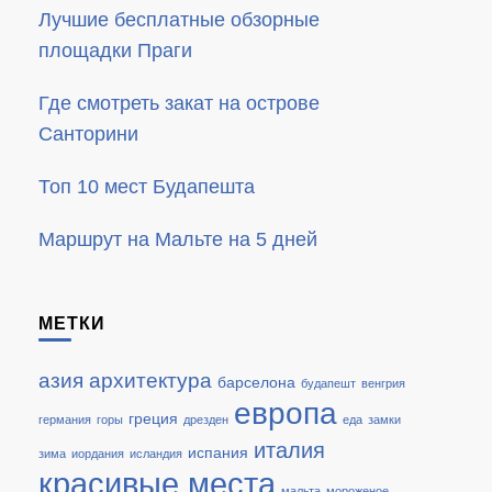
Лучшие бесплатные обзорные
площадки Праги
Где смотреть закат на острове
Санторини
Топ 10 мест Будапешта
Маршрут на Мальте на 5 дней
МЕТКИ
азия
архитектура
барселона
будапешт
венгрия
европа
греция
германия
горы
дрезден
еда
замки
италия
испания
зима
иордания
исландия
красивые места
мальта
мороженое