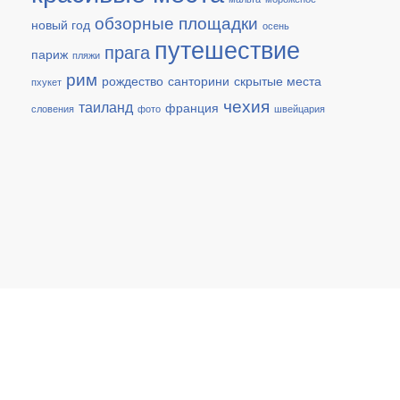
обзорные площадки
новый год
осень
путешествие
прага
париж
пляжи
рим
рождество
санторини
скрытые места
пхукет
чехия
таиланд
франция
словения
фото
швейцария