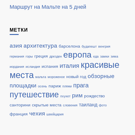
Маршрут на Мальте на 5 дней
МЕТКИ
азия
архитектура
барселона
будапешт
венгрия
европа
греция
германия
горы
дрезден
еда
замки
зима
красивые
италия
испания
иордания
исландия
места
обзорные
новый год
мальта
мороженое
прага
площадки
париж
осень
пляжи
путешествие
рим
рождество
пхукет
таиланд
санторини
скрытые места
словения
фото
чехия
франция
швейцария