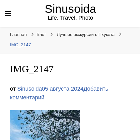
Sinusoida
Life. Travel. Photo
Главная
Блог
Лучшие экскурсии с Пхукета
IMG_2147
IMG_2147
от
Sinusoida
05 августа 2024
Добавить
к
комментарий
записи
IMG_2147