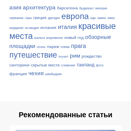
азия
архитектура
барселона
будапешт
венгрия
европа
греция
германия
горы
дрезден
еда
замки
зима
красивые
италия
испания
иордания
исландия
места
обзорные
новый год
мальта
мороженое
прага
площадки
париж
осень
пляжи
путешествие
рим
рождество
пхукет
таиланд
санторини
скрытые места
словения
фото
чехия
франция
швейцария
Рекомендованные статьи