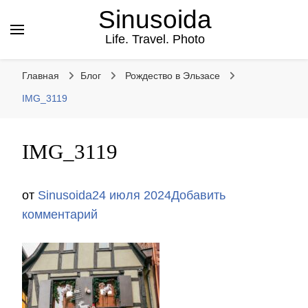
Sinusoida
Life. Travel. Photo
Главная
Блог
Рождество в Эльзасе
IMG_3119
IMG_3119
от
Sinusoida
24 июля 2024
Добавить
к
комментарий
записи
IMG_3119