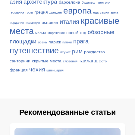
азия
архитектура
барселона
будапешт
венгрия
европа
греция
германия
горы
дрезден
еда
замки
зима
красивые
италия
испания
иордания
исландия
места
обзорные
новый год
мальта
мороженое
прага
площадки
париж
осень
пляжи
путешествие
рим
рождество
пхукет
таиланд
санторини
скрытые места
словения
фото
чехия
франция
швейцария
Рекомендованные статьи