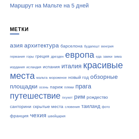
Маршрут на Мальте на 5 дней
МЕТКИ
азия
архитектура
барселона
будапешт
венгрия
европа
греция
германия
горы
дрезден
еда
замки
зима
красивые
италия
испания
иордания
исландия
места
обзорные
новый год
мальта
мороженое
прага
площадки
париж
осень
пляжи
путешествие
рим
рождество
пхукет
таиланд
санторини
скрытые места
словения
фото
чехия
франция
швейцария