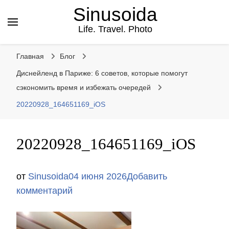
Sinusoida
Life. Travel. Photo
Главная
Блог
Диснейленд в Париже: 6 советов, которые помогут
сэкономить время и избежать очередей
20220928_164651169_iOS
20220928_164651169_iOS
от
Sinusoida
04 июня 2026
Добавить
к
комментарий
записи
20220928_164651169_iOS