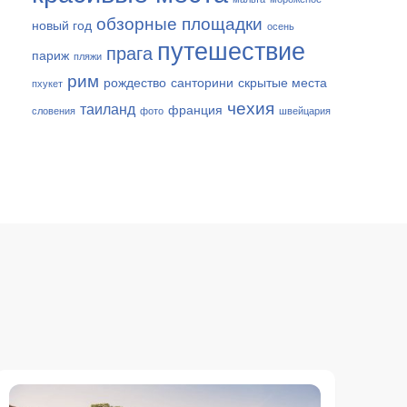
обзорные площадки
новый год
осень
путешествие
прага
париж
пляжи
рим
рождество
санторини
скрытые места
пхукет
чехия
таиланд
франция
словения
фото
швейцария