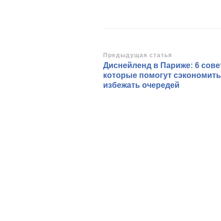
Навигация
Предыдущая статья
Диснейленд в Париже: 6 сове
по
которые помогут сэкономить
записям
избежать очередей