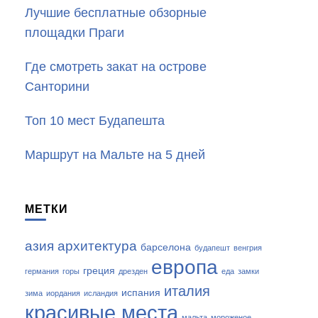
Лучшие бесплатные обзорные
площадки Праги
Где смотреть закат на острове
Санторини
Топ 10 мест Будапешта
Маршрут на Мальте на 5 дней
МЕТКИ
азия
архитектура
барселона
будапешт
венгрия
европа
греция
германия
горы
дрезден
еда
замки
италия
испания
зима
иордания
исландия
красивые места
мальта
мороженое