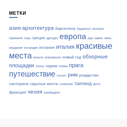
МЕТКИ
азия
архитектура
барселона
будапешт
венгрия
европа
греция
германия
горы
дрезден
еда
замки
зима
красивые
италия
испания
иордания
исландия
места
обзорные
новый год
мальта
мороженое
прага
площадки
париж
осень
пляжи
путешествие
рим
рождество
пхукет
таиланд
санторини
скрытые места
словения
фото
чехия
франция
швейцария