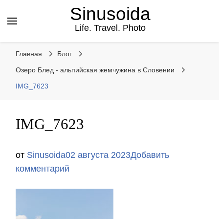
Sinusoida
Life. Travel. Photo
Главная
Блог
Озеро Блед - альпийская жемчужина в Словении
IMG_7623
IMG_7623
от
Sinusoida
02 августа 2023
Добавить
к
комментарий
записи
IMG_7623