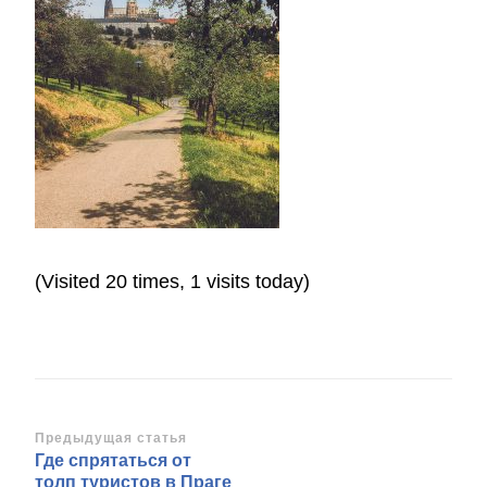
(Visited 20 times, 1 visits today)
Навигация
Предыдущая статья
Где спрятаться от
по
толп туристов в Праге