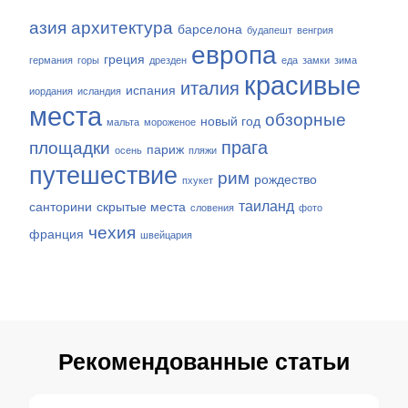
азия
архитектура
барселона
будапешт
венгрия
европа
греция
германия
горы
дрезден
еда
замки
зима
красивые
италия
испания
иордания
исландия
места
обзорные
новый год
мальта
мороженое
прага
площадки
париж
осень
пляжи
путешествие
рим
рождество
пхукет
таиланд
санторини
скрытые места
словения
фото
чехия
франция
швейцария
Рекомендованные статьи