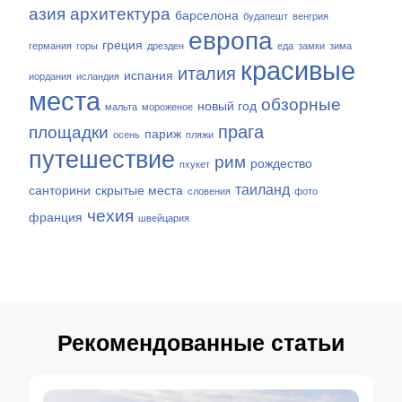
азия
архитектура
барселона
будапешт
венгрия
европа
греция
германия
горы
дрезден
еда
замки
зима
красивые
италия
испания
иордания
исландия
места
обзорные
новый год
мальта
мороженое
прага
площадки
париж
осень
пляжи
путешествие
рим
рождество
пхукет
таиланд
санторини
скрытые места
словения
фото
чехия
франция
швейцария
Рекомендованные статьи