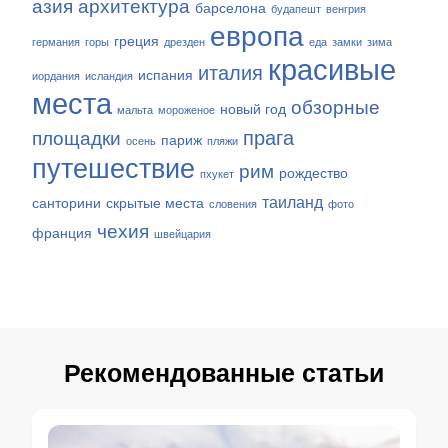
азия
архитектура
барселона
будапешт
венгрия
европа
греция
германия
горы
дрезден
еда
замки
зима
красивые
италия
испания
иордания
исландия
места
обзорные
новый год
мальта
мороженое
прага
площадки
париж
осень
пляжи
путешествие
рим
рождество
пхукет
таиланд
санторини
скрытые места
словения
фото
чехия
франция
швейцария
Рекомендованные статьи