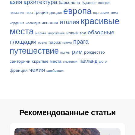
азия
архитектура
барселона
будапешт
венгрия
европа
греция
германия
горы
дрезден
еда
замки
зима
красивые
италия
испания
иордания
исландия
места
обзорные
новый год
мальта
мороженое
прага
площадки
париж
осень
пляжи
путешествие
рим
рождество
пхукет
таиланд
санторини
скрытые места
словения
фото
чехия
франция
швейцария
Рекомендованные статьи