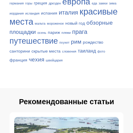
европа
греция
германия
горы
дрезден
еда
замки
зима
красивые
италия
испания
иордания
исландия
места
обзорные
новый год
мальта
мороженое
прага
площадки
париж
осень
пляжи
путешествие
рим
рождество
пхукет
таиланд
санторини
скрытые места
словения
фото
чехия
франция
швейцария
Рекомендованные статьи