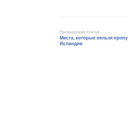
Навигация
Предыдущая статья
Места, которые нельзя пропу
по
Исландии
записям