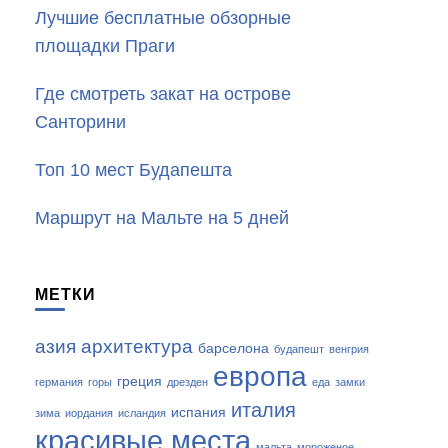
Лучшие бесплатные обзорные
площадки Праги
Где смотреть закат на острове
Санторини
Топ 10 мест Будапешта
Маршрут на Мальте на 5 дней
МЕТКИ
азия
архитектура
барселона
будапешт
венгрия
европа
греция
германия
горы
дрезден
еда
замки
италия
испания
зима
иордания
исландия
красивые места
мальта
мороженое