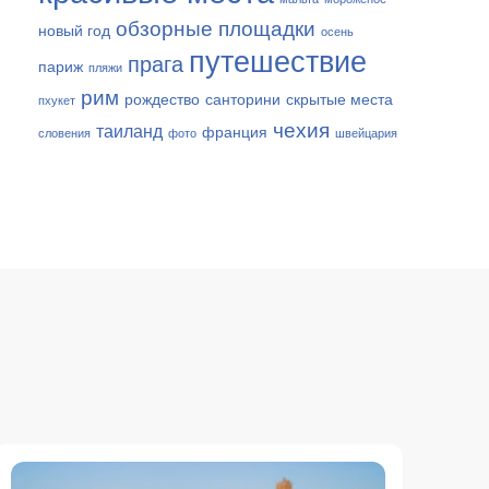
обзорные площадки
новый год
осень
путешествие
прага
париж
пляжи
рим
рождество
санторини
скрытые места
пхукет
чехия
таиланд
франция
словения
фото
швейцария