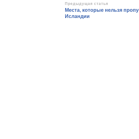
Навигация
Предыдущая статья
Места, которые нельзя пропу
по
Исландии
записям