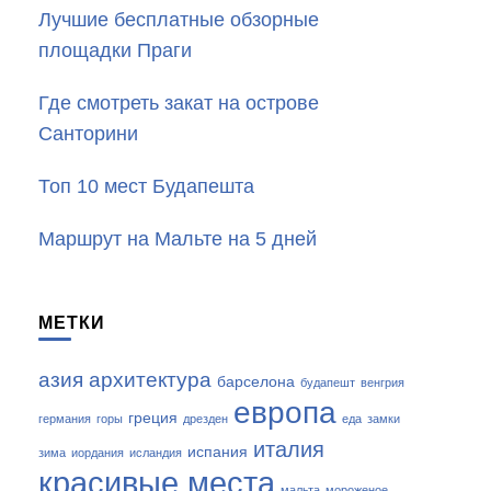
Лучшие бесплатные обзорные
площадки Праги
Где смотреть закат на острове
Санторини
Топ 10 мест Будапешта
Маршрут на Мальте на 5 дней
МЕТКИ
азия
архитектура
барселона
будапешт
венгрия
европа
греция
германия
горы
дрезден
еда
замки
италия
испания
зима
иордания
исландия
красивые места
мальта
мороженое