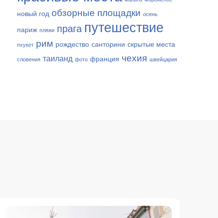
обзорные площадки
новый год
осень
путешествие
прага
париж
пляжи
рим
рождество
санторини
скрытые места
пхукет
чехия
таиланд
франция
словения
фото
швейцария