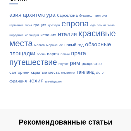
азия
архитектура
барселона
будапешт
венгрия
европа
греция
германия
горы
дрезден
еда
замки
зима
красивые
италия
испания
иордания
исландия
места
обзорные
новый год
мальта
мороженое
прага
площадки
париж
осень
пляжи
путешествие
рим
рождество
пхукет
таиланд
санторини
скрытые места
словения
фото
чехия
франция
швейцария
Рекомендованные статьи