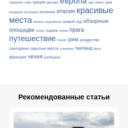
европа
греция
германия
горы
дрезден
еда
замки
зима
красивые
италия
испания
иордания
исландия
места
обзорные
новый год
мальта
мороженое
прага
площадки
париж
осень
пляжи
путешествие
рим
рождество
пхукет
таиланд
санторини
скрытые места
словения
фото
чехия
франция
швейцария
Рекомендованные статьи