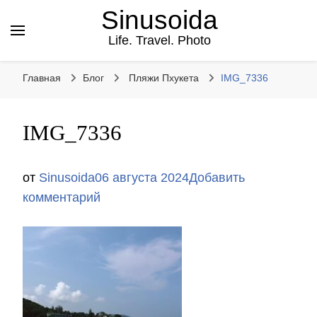
Sinusoida
Life. Travel. Photo
Главная
Блог
Пляжи Пхукета
IMG_7336
IMG_7336
от
Sinusoida
06 августа 2024
Добавить
к
комментарий
записи
IMG_7336