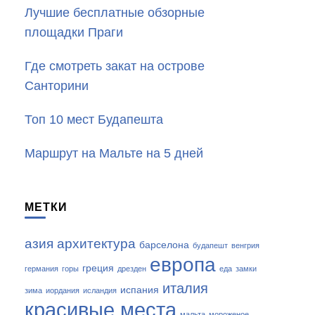
Лучшие бесплатные обзорные
площадки Праги
Где смотреть закат на острове
Санторини
Топ 10 мест Будапешта
Маршрут на Мальте на 5 дней
МЕТКИ
азия
архитектура
барселона
будапешт
венгрия
европа
греция
германия
горы
дрезден
еда
замки
италия
испания
зима
иордания
исландия
красивые места
мальта
мороженое