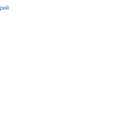
к
рий
записи
20230410_053144352_iOS