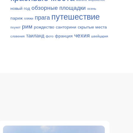
обзорные площадки
новый год
осень
путешествие
прага
париж
пляжи
рим
рождество
санторини
скрытые места
пхукет
чехия
таиланд
франция
словения
фото
швейцария