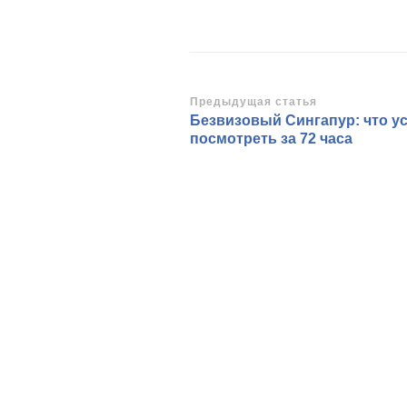
Навигация
Предыдущая статья
Безвизовый Сингапур: что у
по
посмотреть за 72 часа
записям