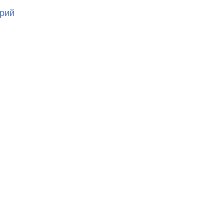
к
рий
записи
20230411_031047685_iOS