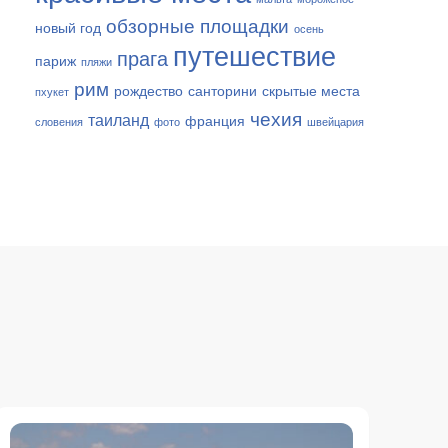
обзорные площадки
новый год
осень
путешествие
прага
париж
пляжи
рим
рождество
санторини
скрытые места
пхукет
чехия
таиланд
франция
словения
фото
швейцария