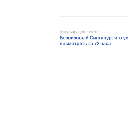
Навигация
Предыдущая статья
Безвизовый Сингапур: что у
по
посмотреть за 72 часа
записям