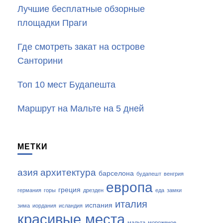
Лучшие бесплатные обзорные
площадки Праги
Где смотреть закат на острове
Санторини
Топ 10 мест Будапешта
Маршрут на Мальте на 5 дней
МЕТКИ
азия
архитектура
барселона
будапешт
венгрия
европа
греция
германия
горы
дрезден
еда
замки
италия
испания
зима
иордания
исландия
красивые места
мальта
мороженое