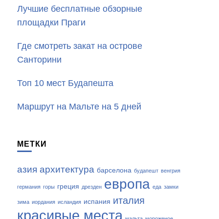
Лучшие бесплатные обзорные
площадки Праги
Где смотреть закат на острове
Санторини
Топ 10 мест Будапешта
Маршрут на Мальте на 5 дней
МЕТКИ
азия
архитектура
барселона
будапешт
венгрия
европа
греция
германия
горы
дрезден
еда
замки
италия
испания
зима
иордания
исландия
красивые места
мальта
мороженое