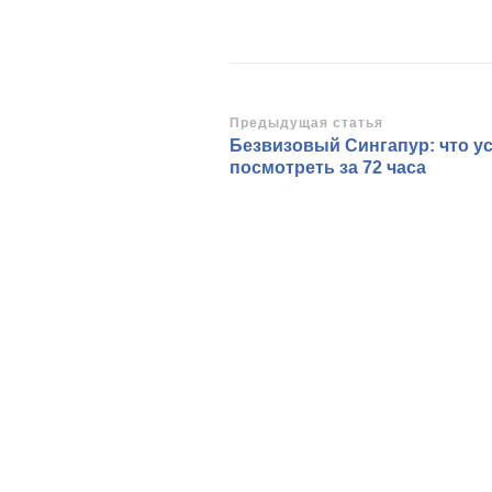
Навигация
Предыдущая статья
Безвизовый Сингапур: что у
по
посмотреть за 72 часа
записям