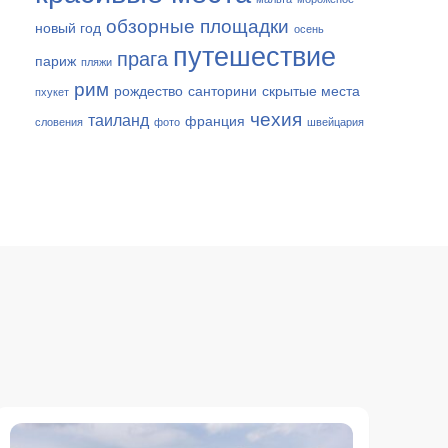
обзорные площадки
новый год
осень
путешествие
прага
париж
пляжи
рим
рождество
санторини
скрытые места
пхукет
чехия
таиланд
франция
словения
фото
швейцария