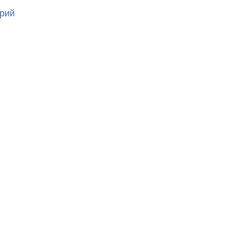
к
рий
записи
20230411_075324699_iOS