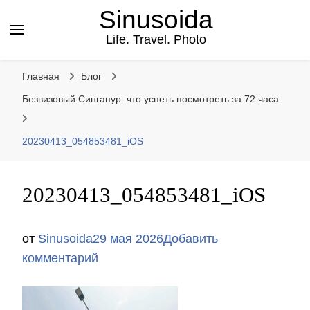
Sinusoida
Life. Travel. Photo
Главная
Блог
Безвизовый Сингапур: что успеть посмотреть за 72 часа
20230413_054853481_iOS
20230413_054853481_iOS
от
Sinusoida
29 мая 2026
Добавить
к
комментарий
записи
20230413_054853481_iOS