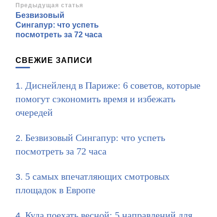
Навигация
Предыдущая статья
Безвизовый
по
Сингапур: что успеть
записям
посмотреть за 72 часа
СВЕЖИЕ ЗАПИСИ
Диснейленд в Париже: 6 советов, которые
помогут сэкономить время и избежать
очередей
Безвизовый Сингапур: что успеть
посмотреть за 72 часа
5 самых впечатляющих смотровых
площадок в Европе
Куда поехать весной: 5 направлений для