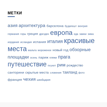
МЕТКИ
азия
архитектура
барселона
будапешт
венгрия
европа
греция
германия
горы
дрезден
еда
замки
зима
красивые
италия
испания
иордания
исландия
места
обзорные
новый год
мальта
мороженое
прага
площадки
париж
осень
пляжи
путешествие
рим
рождество
пхукет
таиланд
санторини
скрытые места
словения
фото
чехия
франция
швейцария