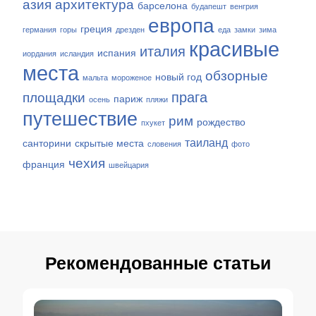
азия
архитектура
барселона
будапешт
венгрия
европа
греция
германия
горы
дрезден
еда
замки
зима
красивые
италия
испания
иордания
исландия
места
обзорные
новый год
мальта
мороженое
прага
площадки
париж
осень
пляжи
путешествие
рим
рождество
пхукет
таиланд
санторини
скрытые места
словения
фото
чехия
франция
швейцария
Рекомендованные статьи