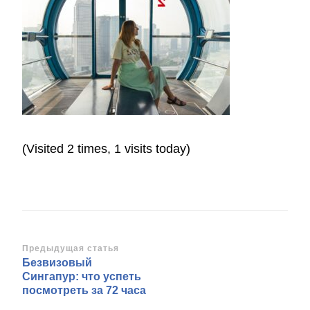
(Visited 2 times, 1 visits today)
Навигация
Предыдущая статья
Безвизовый
по
Сингапур: что успеть
записям
посмотреть за 72 часа