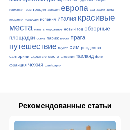
будапешт
венгрия
европа
греция
германия
горы
дрезден
еда
замки
зима
красивые
италия
испания
иордания
исландия
места
обзорные
новый год
мальта
мороженое
прага
площадки
париж
осень
пляжи
путешествие
рим
рождество
пхукет
таиланд
санторини
скрытые места
словения
фото
чехия
франция
швейцария
Рекомендованные статьи