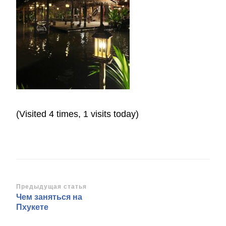
(Visited 4 times, 1 visits today)
Навигация
Предыдущая статья
Чем заняться на
по
Пхукете
записям