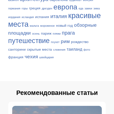
будапешт
венгрия
европа
греция
германия
горы
дрезден
еда
замки
зима
красивые
италия
испания
иордания
исландия
места
обзорные
новый год
мальта
мороженое
прага
площадки
париж
осень
пляжи
путешествие
рим
рождество
пхукет
таиланд
санторини
скрытые места
словения
фото
чехия
франция
швейцария
Рекомендованные статьи